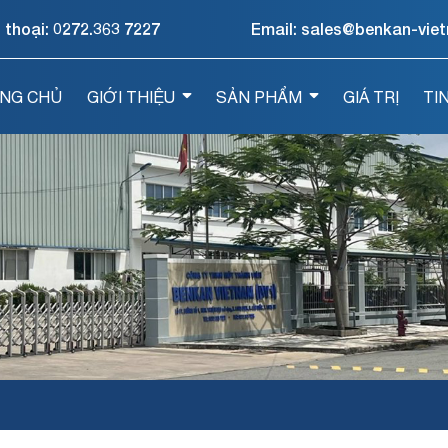
 thoại:
0272.363 7227
Email: sales@benkan-vie
NG CHỦ
GIỚI THIỆU
SẢN PHẨM
GIÁ TRỊ
TI