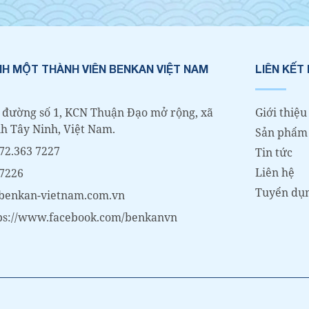
H MỘT THÀNH VIÊN BENKAN VIỆT NAM
LIÊN KẾT
 đường số 1, KCN Thuận Đạo mở rộng, xã
Giới thiệu
nh Tây Ninh, Việt Nam.
Sản phẩm
72.363 7227
Tin tức
Liên hệ
 7226
Tuyển dụ
@benkan-vietnam.com.vn
ps://www.facebook.com/benkanvn