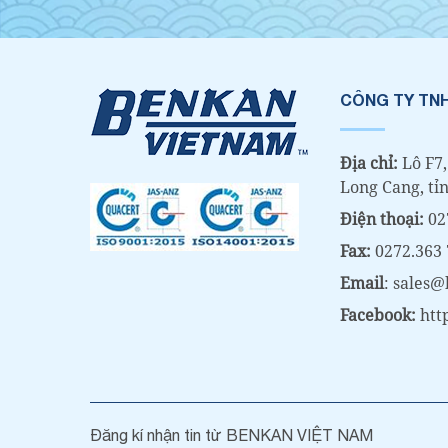
CÔNG TY TNH
Địa chỉ:
Lô F7,
Long Cang, tỉ
Điện thoại:
02
Fax:
0272.363
Email
: sales
Facebook:
htt
Đăng kí nhận tin từ BENKAN VIỆT NAM