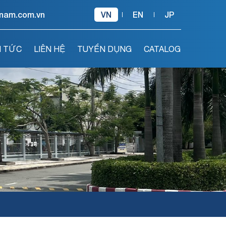
tnam.com.vn
VN
EN
JP
N TỨC
LIÊN HỆ
TUYỂN DỤNG
CATALOG