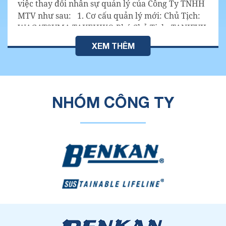
việc thay đổi nhân sự quản lý của Công Ty TNHH
MTV như sau: 1. Cơ cấu quản lý mới: Chủ Tịch:
WAGATSUMA TAKEHIKO Phó Chủ Tịch: TANIFUJI
SHINGO Giám Đốc: TRẦN SƠN NGỌC HẢI 2. Cơ
XEM THÊM
cấu quản lý cũ: Chủ Tịch: WAGATSUMA
TAKEHIKO Giám Đốc: TANIFUJI SHINGO 3. Thời
điểm thay đổi: Từ ngày 1 tháng 6 năm 2024
Thông tin liên lạc Công Ty Trách Nhiệm Hữu...
NHÓM
CÔNG TY