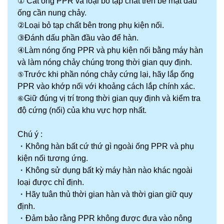
①
Cắt ống PPR và loại bỏ tạp chất trên bề mặt đầu
ống cần nung chảy.
②
Loại bỏ tạp chất bên trong phụ kiện nối.
③
Đánh dấu phần đầu vào để hàn.
④
Làm nóng ống PPR và phụ kiện nối bằng máy hàn
và làm nóng chảy chúng trong thời gian quy định.
Trước khi phần nóng chảy cứng lại, hãy lắp ống
⑤
PPR vào khớp nối với khoảng cách lắp chính xác.
Giữ đúng vị trí trong thời gian quy định và kiểm tra
⑥
độ cứng (nối) của khu vực hợp nhất.
Chú ý :
・
Không hàn bất cứ thứ gì ngoài ống PPR và phụ
kiện nối tương ứng.
・
Không sử dụng bất kỳ máy hàn nào khác ngoài
loại được chỉ định.
・
Hãy tuân thủ thời gian hàn và thời gian giữ quy
định.
・
Đảm bảo rằng PPR không được đưa vào nông